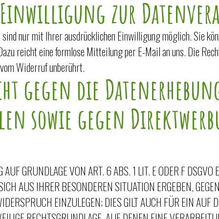
 Einwilligung zur Datenver
ind nur mit Ihrer ausdrücklichen Einwilligung möglich. Sie könn
 Dazu reicht eine formlose Mitteilung per E-Mail an uns. Die Re
 vom Widerruf unberührt.
cht gegen die Datenerhebun
len sowie gegen Direktwerb
UF GRUNDLAGE VON ART. 6 ABS. 1 LIT. E ODER F DSGVO E
 SICH AUS IHRER BESONDEREN SITUATION ERGEBEN, GEGE
DERSPRUCH EINZULEGEN; DIES GILT AUCH FÜR EIN AUF 
EWEILIGE RECHTSGRUNDLAGE, AUF DENEN EINE VERARBEIT