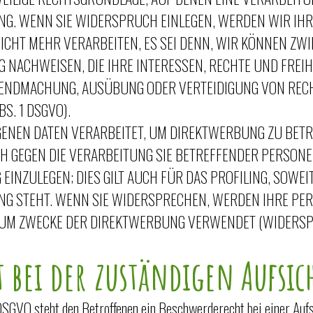
G. WENN SIE WIDERSPRUCH EINLEGEN, WERDEN WIR IH
CHT MEHR VERARBEITEN, ES SEI DENN, WIR KÖNNEN Z
 NACHWEISEN, DIE IHRE INTERESSEN, RECHTE UND FREI
LTENDMACHUNG, AUSÜBUNG ODER VERTEIDIGUNG VON RE
S. 1 DSGVO).
NEN DATEN VERARBEITET, UM DIREKTWERBUNG ZU BETRE
CH GEGEN DIE VERARBEITUNG SIE BETREFFENDER PERSO
INZULEGEN; DIES GILT AUCH FÜR DAS PROFILING, SOWEIT
NG STEHT. WENN SIE WIDERSPRECHEN, WERDEN IHRE PE
UM ZWECKE DER DIREKTWERBUNG VERWENDET (WIDERSPRU
 bei der zuständigen Aufsic
DSGVO steht den Betroffenen ein Beschwerderecht bei einer Auf