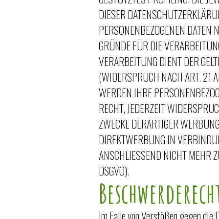
DIESER DATENSCHUTZERKLÄRUN
PERSONENBEZOGENEN DATEN NI
GRÜNDE FÜR DIE VERARBEITUNG
VERARBEITUNG DIENT DER GE
(WIDERSPRUCH NACH ART. 21 AB
WERDEN IHRE PERSONENBEZOGE
RECHT, JEDERZEIT WIDERSPRU
ZWECKE DERARTIGER WERBUNG E
DIREKTWERBUNG IN VERBINDU
ANSCHLIESSEND NICHT MEHR Z
DSGVO).
Beschwerderecht
Im Falle von Verstößen gegen die 